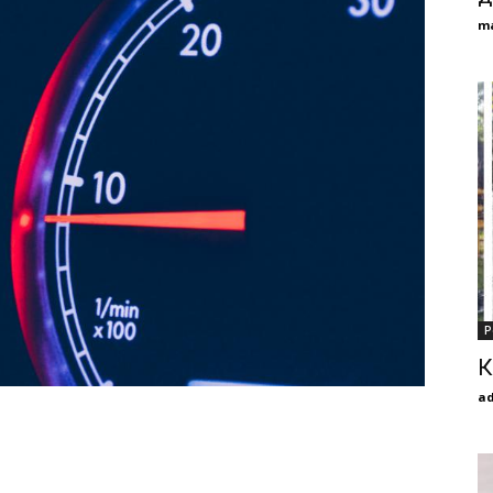
m
Р
К
a