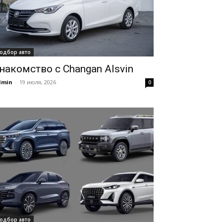
одбор авто
накомство с Changan Alsvin
dmin
-
19 июля, 2026
0
одбор авто