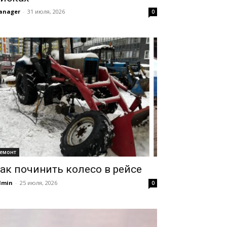
anager
-
31 июля, 2026
0
емонт
ак починить колесо в рейсе
dmin
-
25 июля, 2026
0