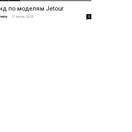
ид по моделям Jetour
dmin
-
17 июля, 2026
0