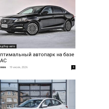
одбор авто
птимальный автопарк на базе
AC
dmin
-
19 июля, 2026
0