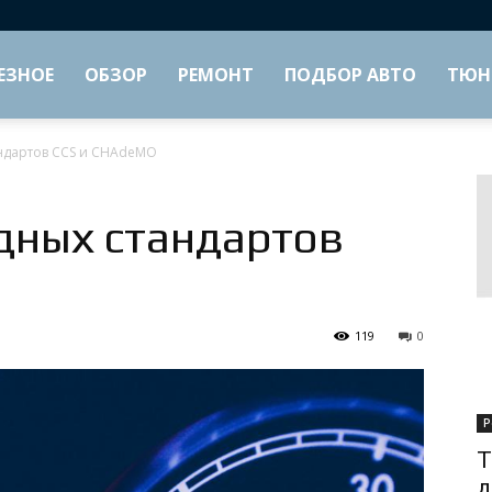
ЕЗНОЕ
ОБЗОР
РЕМОНТ
ПОДБОР АВТО
ТЮН
ндартов CCS и CHAdeMO
дных стандартов
119
0
Р
Т
д