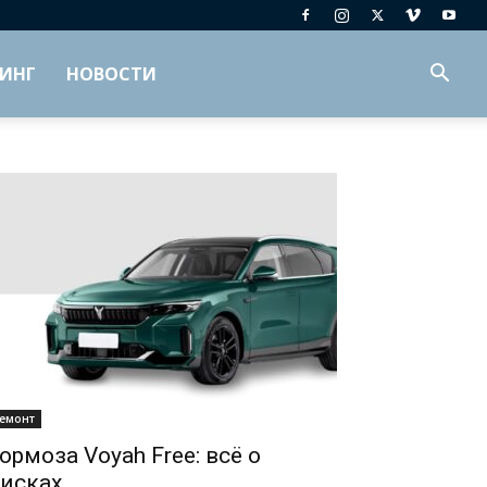
ИНГ
НОВОСТИ
емонт
ормоза Voyah Free: всё о
исках