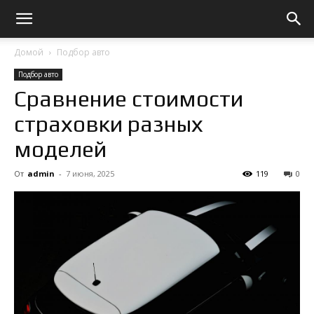
Домой
Подбор авто
Подбор авто
Сравнение стоимости
страховки разных
моделей
От
admin
-
7 июня, 2025
119
0