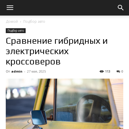
Домой
Подбор авто
Подбор авто
Сравнение гибридных и
электрических
кроссоверов
От
admin
-
27 мая, 2025
113
0