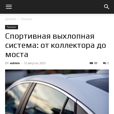
Домой
Тюнинг
Тюнинг
Спортивная выхлопная
система: от коллектора до
моста
От
admin
-
12 августа, 2025
89
0