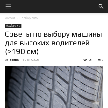
Домой
Подбор авто
Подбор авто
Советы по выбору машины
для высоких водителей
(>190 см)
От
admin
-
3 июня, 2025
121
0