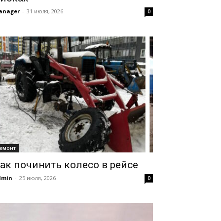
anager
-
31 июля, 2026
0
емонт
ак починить колесо в рейсе
dmin
-
25 июля, 2026
0