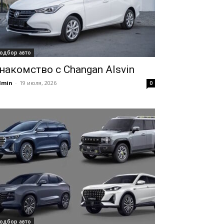
одбор авто
накомство с Changan Alsvin
dmin
-
19 июля, 2026
0
одбор авто