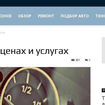
ЕЗНОЕ
ОБЗОР
РЕМОНТ
ПОДБОР АВТО
ТЮН
угах
ценах и услугах
431
0
Р
Т
д