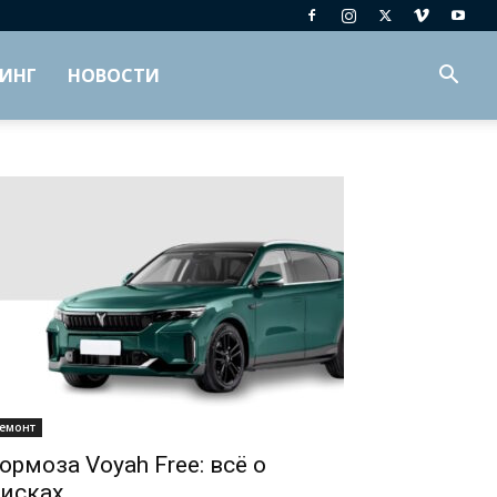
ИНГ
НОВОСТИ
емонт
ормоза Voyah Free: всё о
исках