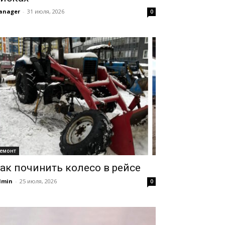
anager
-
31 июля, 2026
0
емонт
ак починить колесо в рейсе
dmin
-
25 июля, 2026
0