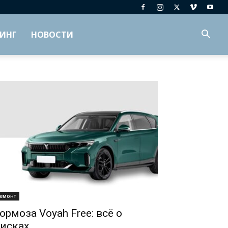
ИНГ
НОВОСТИ
емонт
ормоза Voyah Free: всё о
исках