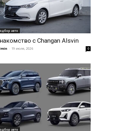
одбор авто
накомство с Changan Alsvin
dmin
-
19 июля, 2026
0
одбор авто