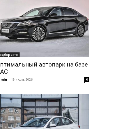
одбор авто
птимальный автопарк на базе
AC
dmin
-
19 июля, 2026
0