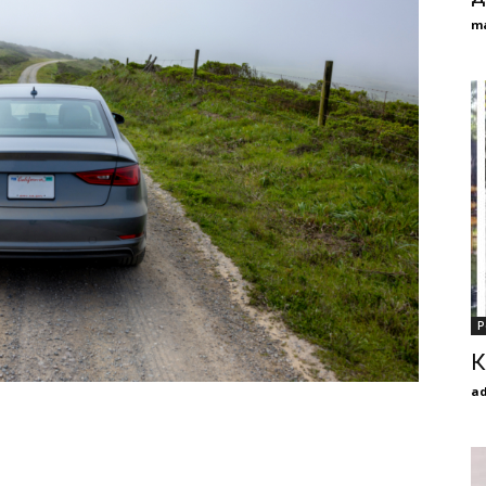
m
Р
К
a