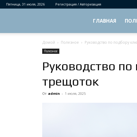
Пятница, 31 июля, 2026
Регистрация / Авторизация
ГЛАВНАЯ
ПОЛ
Домой
Полезное
Руководство по подбору кл
Полезное
Руководство по
трещоток
От
admin
-
1 июля, 2025