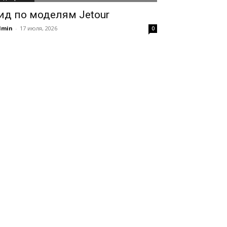
ид по моделям Jetour
dmin
-
17 июля, 2026
0