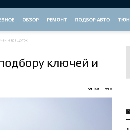
ЕЗНОЕ
ОБЗОР
РЕМОНТ
ПОДБОР АВТО
ТЮН
ючей и трещоток
 подбору ключей и
100
0
Р
Т
д