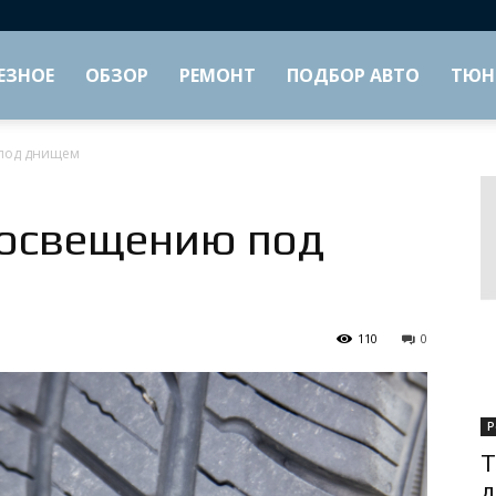
ЕЗНОЕ
ОБЗОР
РЕМОНТ
ПОДБОР АВТО
ТЮН
 под днищем
 освещению под
110
0
Р
Т
д