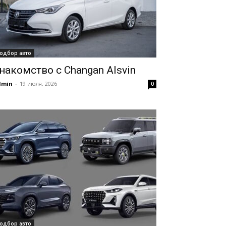
одбор авто
накомство с Changan Alsvin
dmin
-
19 июля, 2026
0
одбор авто