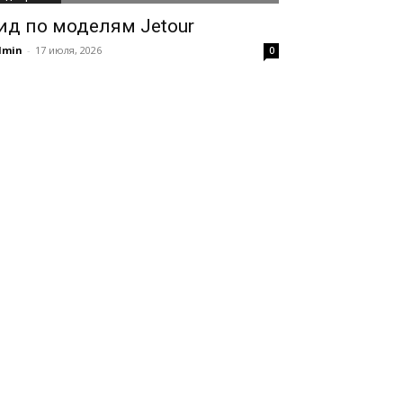
ид по моделям Jetour
dmin
-
17 июля, 2026
0