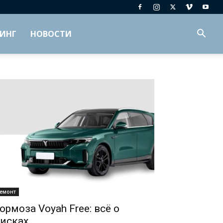
ИНГ
НОВОСТИ
емонт
ормоза Voyah Free: всё о
исках