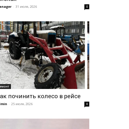
anager
-
31 июля, 2026
0
емонт
ак починить колесо в рейсе
dmin
-
25 июля, 2026
0