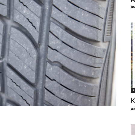
m
Р
К
a