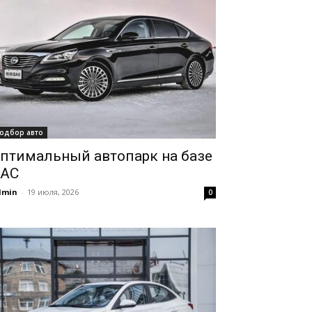
одбор авто
птимальный автопарк на базе
AC
dmin
-
19 июля, 2026
0