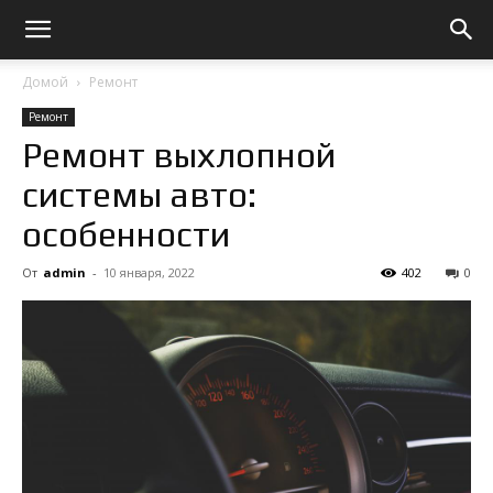
Домой
Ремонт
Ремонт
Ремонт выхлопной
системы авто:
особенности
От
admin
-
10 января, 2022
402
0