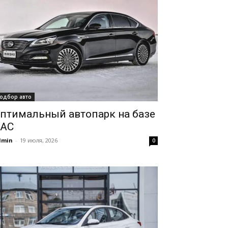
одбор авто
птимальный автопарк на базе
AC
dmin
-
19 июля, 2026
0