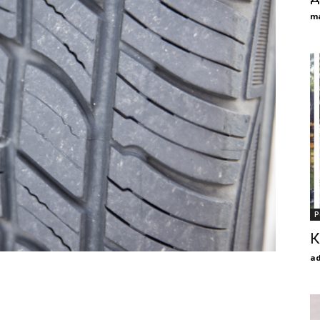
m
Р
К
a