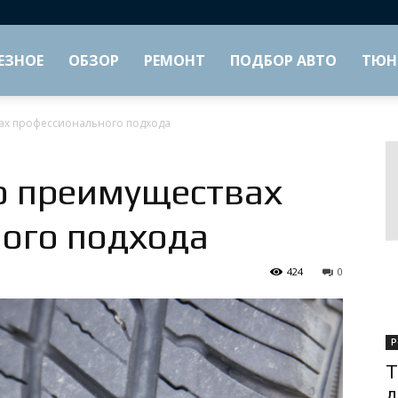
ЕЗНОЕ
ОБЗОР
РЕМОНТ
ПОДБОР АВТО
ТЮН
вах профессионального подхода
 о преимуществах
ого подхода
424
0
Р
Т
д