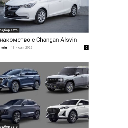
одбор авто
накомство с Changan Alsvin
dmin
-
19 июля, 2026
0
одбор авто