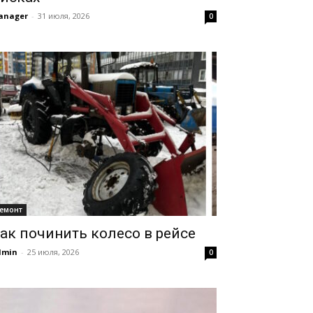
anager
-
31 июля, 2026
0
емонт
ак починить колесо в рейсе
dmin
-
25 июля, 2026
0