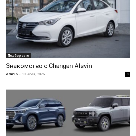
Подбор авто
Знакомство с Changan Alsvin
admin
-
19 июля, 2026
0