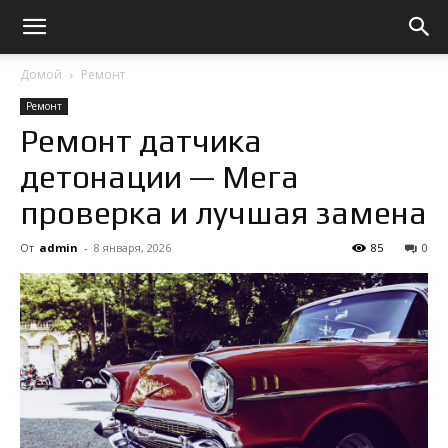
Домой
Ремонт
Ремонт
Ремонт датчика
детонации — Мега
проверка и лучшая замена
От
admin
-
8 января, 2026
85
0