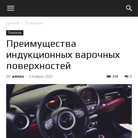
Домой
Полезное
Полезное
Преимущества
индукционных варочных
поверхностей
От
admin
-
5 января, 2022
354
0