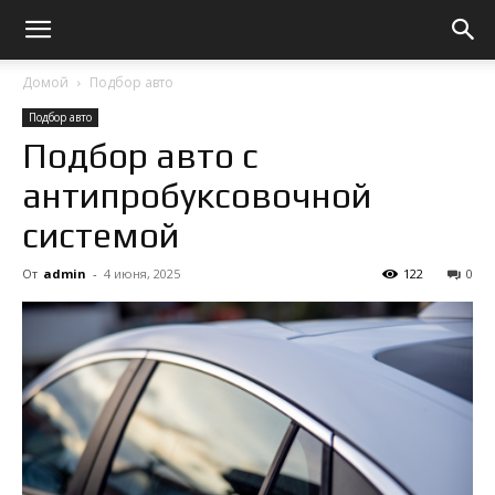
Домой
Подбор авто
Подбор авто
Подбор авто с
антипробуксовочной
системой
От
admin
-
4 июня, 2025
122
0