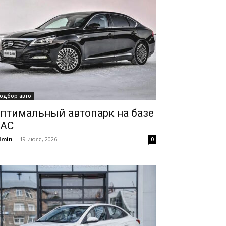
одбор авто
птимальный автопарк на базе
AC
dmin
-
19 июля, 2026
0