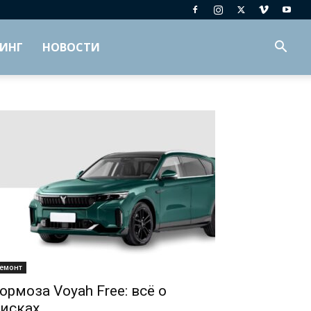
ИНГ
НОВОСТИ
емонт
ормоза Voyah Free: всё о
исках