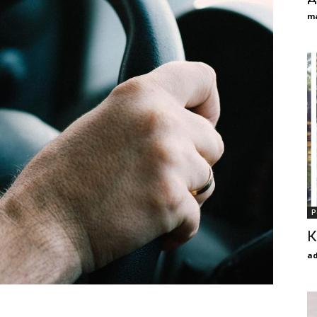
m
Р
К
a