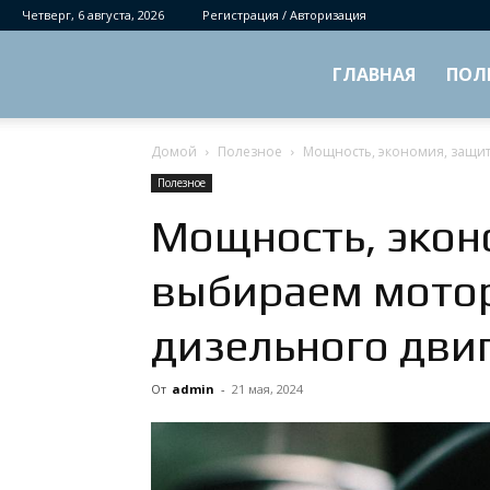
Четверг, 6 августа, 2026
Регистрация / Авторизация
ГЛАВНАЯ
ПОЛ
Домой
Полезное
Мощность, экономия, защит
Полезное
Мощность, экон
выбираем мотор
дизельного дви
От
admin
-
21 мая, 2024