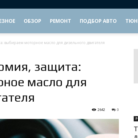
ЕЗНОЕ
ОБЗОР
РЕМОНТ
ПОДБОР АВТО
ТЮН
а: выбираем моторное масло для дизельного двигателя
омия, защита:
ное масло для
гателя
2642
0
Р
Т
д