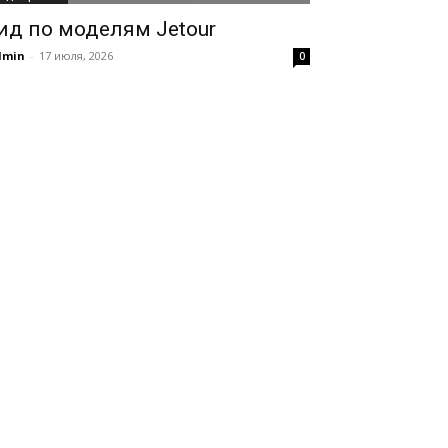
ид по моделям Jetour
dmin
-
17 июля, 2026
0