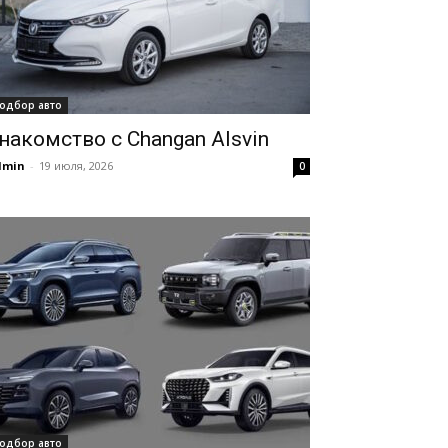
одбор авто
накомство с Changan Alsvin
dmin
-
19 июля, 2026
0
одбор авто