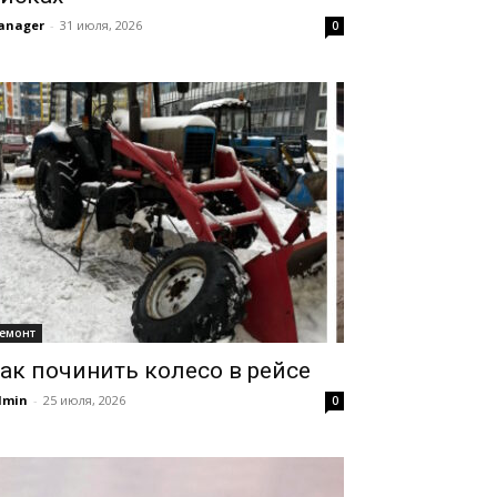
anager
-
31 июля, 2026
0
емонт
ак починить колесо в рейсе
dmin
-
25 июля, 2026
0