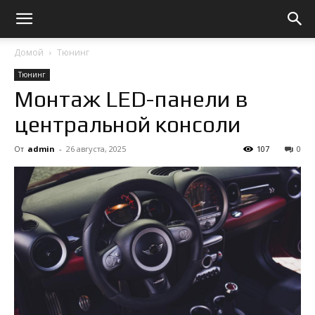
Домой
Тюнинг
Тюнинг
Монтаж LED-панели в
центральной консоли
От
admin
-
26 августа, 2025
107
0