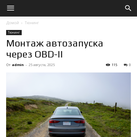
Домой
Тюнинг
Тюнинг
Монтаж автозапуска
через OBD-II
От
admin
-
25 августа, 2025
115
0