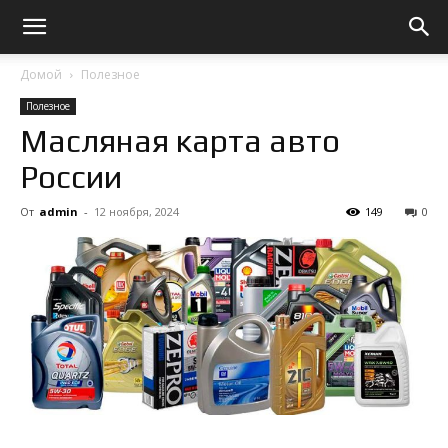
Домой
Полезное
Полезное
Масляная карта авто
России
От
admin
-
12 ноября, 2024
149
0