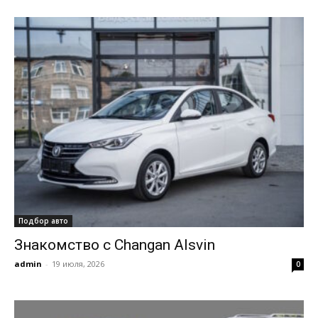
Подбор авто
Знакомство с Changan Alsvin
admin
-
19 июля, 2026
0