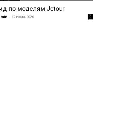
ид по моделям Jetour
dmin
-
17 июля, 2026
0