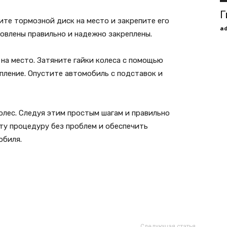
Г
ите тормозной диск на место и закрепите его
a
новлены правильно и надежно закреплены.
на место. Затяните гайки колеса с помощью
епление. Опустите автомобиль с подставок и
олес. Следуя этим простым шагам и правильно
ту процедуру без проблем и обеспечить
обиля.
Следующая статья