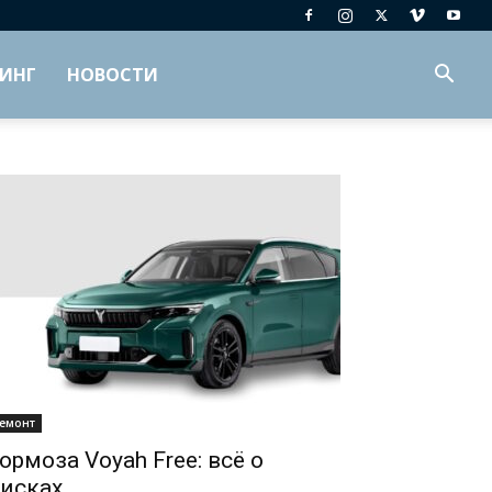
ИНГ
НОВОСТИ
емонт
ормоза Voyah Free: всё о
исках