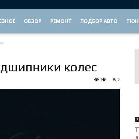
ЕЗНОЕ
ОБЗОР
РЕМОНТ
ПОДБОР АВТО
ТЮН
ес
одшипники колес
149
0
Р
Т
д