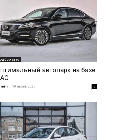
одбор авто
птимальный автопарк на базе
AC
dmin
-
19 июля, 2026
0