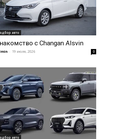
одбор авто
накомство с Changan Alsvin
dmin
-
19 июля, 2026
0
одбор авто