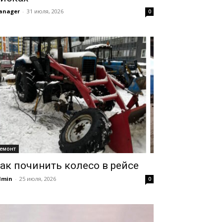
anager
-
31 июля, 2026
0
емонт
ак починить колесо в рейсе
dmin
-
25 июля, 2026
0