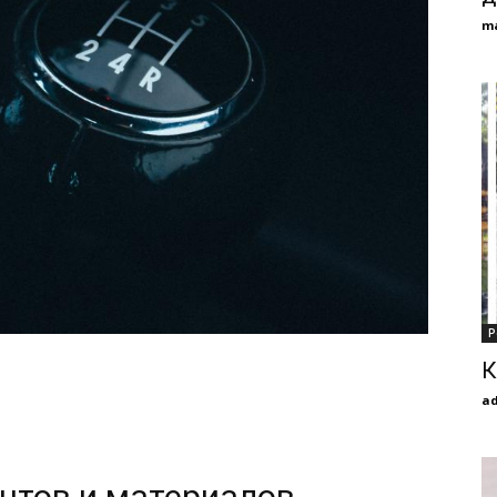
m
Р
К
a
нтов и материалов