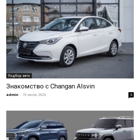
Подбор авто
Знакомство с Changan Alsvin
admin
-
19 июля, 2026
0