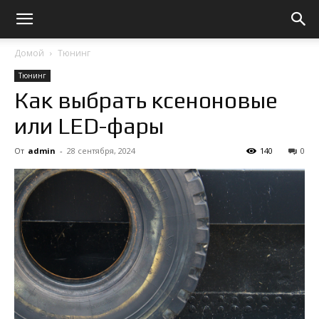
Домой
Тюнинг
Тюнинг
Как выбрать ксеноновые
или LED-фары
От
admin
-
28 сентября, 2024
140
0