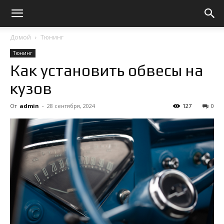
Домой
Тюнинг
Тюнинг
Как установить обвесы на
кузов
От
admin
-
28 сентября, 2024
127
0