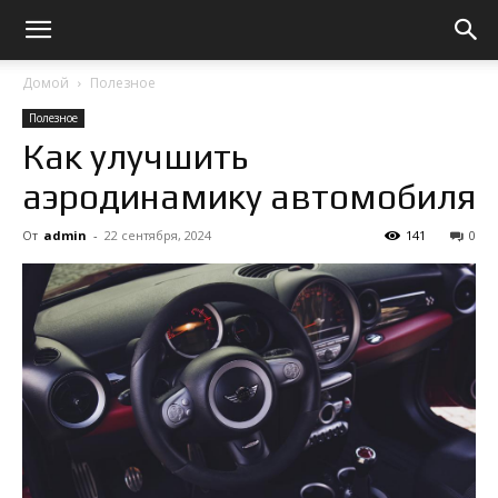
Домой
Полезное
Полезное
Как улучшить
аэродинамику автомобиля
От
admin
-
22 сентября, 2024
141
0