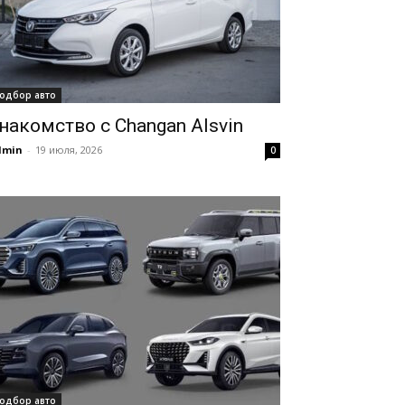
одбор авто
накомство с Changan Alsvin
dmin
-
19 июля, 2026
0
одбор авто