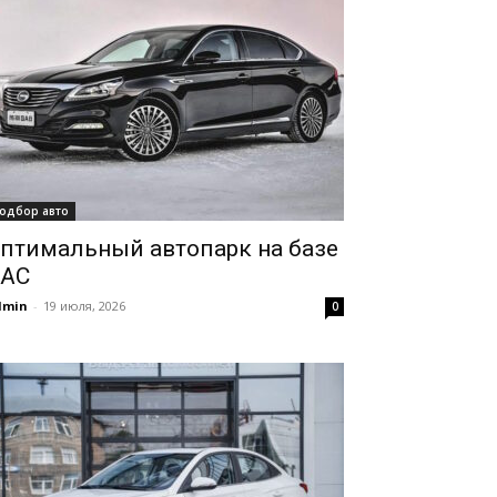
одбор авто
птимальный автопарк на базе
AC
dmin
-
19 июля, 2026
0