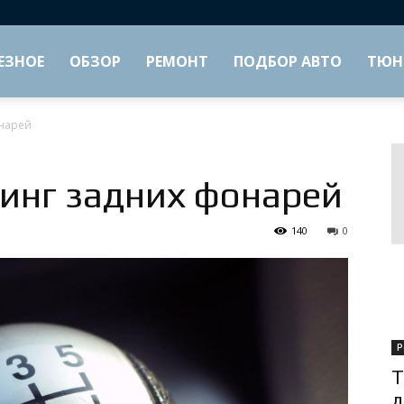
ЕЗНОЕ
ОБЗОР
РЕМОНТ
ПОДБОР АВТО
ТЮН
онарей
нинг задних фонарей
140
0
Р
Т
д