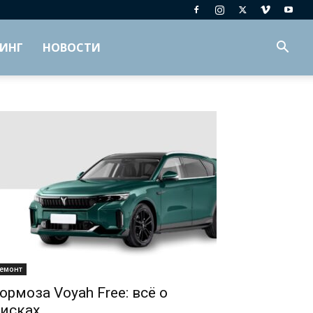
ИНГ
НОВОСТИ
емонт
ормоза Voyah Free: всё о
исках