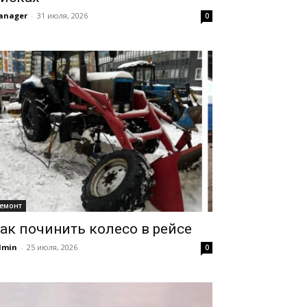
anager
-
31 июля, 2026
0
емонт
ак починить колесо в рейсе
dmin
-
25 июля, 2026
0