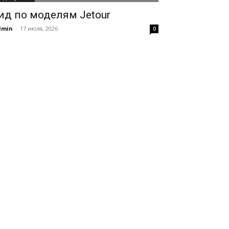
ид по моделям Jetour
dmin
-
17 июля, 2026
0