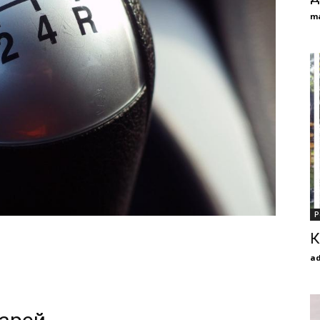
m
Р
К
a