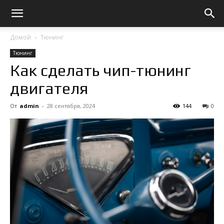
Домой
Тюнинг
Тюнинг
Как сделать чип-тюнинг
двигателя
От
admin
-
28 сентября, 2024
144
0