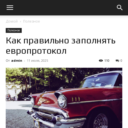
Домой
Полезное
Полезное
Как правильно заполнять
европротокол
От
admin
-
11 июля, 2025
110
0