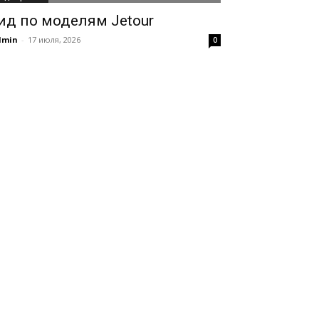
ид по моделям Jetour
dmin
-
17 июля, 2026
0