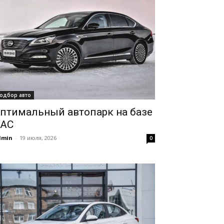
одбор авто
птимальный автопарк на базе
AC
dmin
-
19 июля, 2026
0