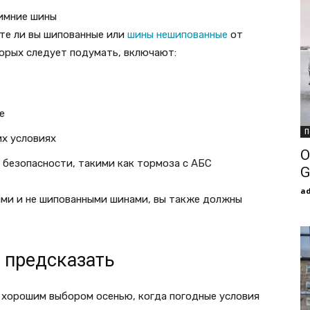
зимние шины
ите ли вы шипованные или
шины нешипованные
от
торых следует подумать, включают:
е
П
их условиях
О
 безопасности, такими как тормоза с АБС
G
a
ми и не шипованными шинами, вы также должны
 предсказать
хорошим выбором осенью, когда погодные условия