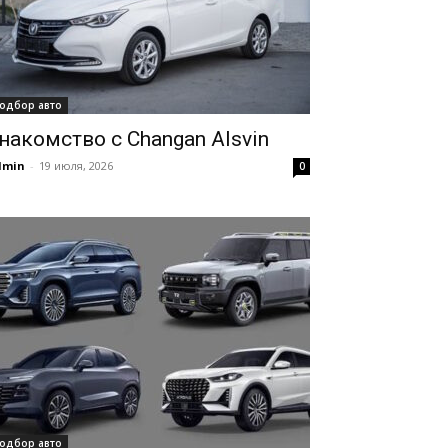
одбор авто
накомство с Changan Alsvin
dmin
-
19 июля, 2026
0
одбор авто