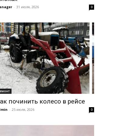
anager
-
31 июля, 2026
0
емонт
ак починить колесо в рейсе
dmin
-
25 июля, 2026
0