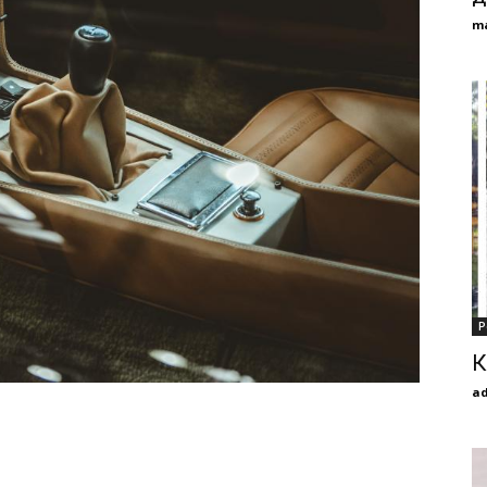
m
Р
К
a