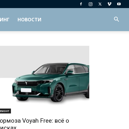
ИНГ
НОВОСТИ
емонт
ормоза Voyah Free: всё о
исках