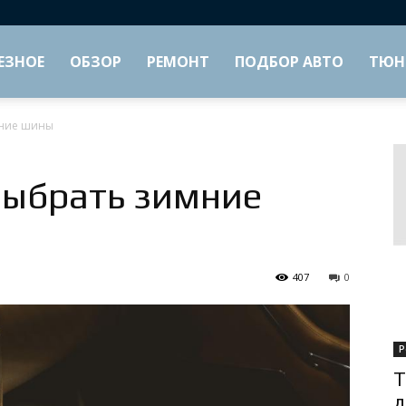
ЕЗНОЕ
ОБЗОР
РЕМОНТ
ПОДБОР АВТО
ТЮН
мние шины
выбрать зимние
407
0
Р
Т
д