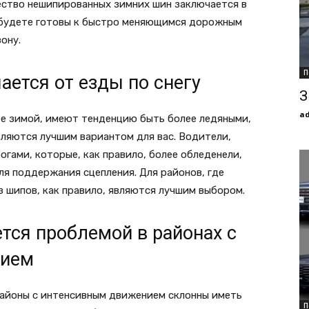
ство нешипированных зимних шин заключается в
вы будете готовы к быстро меняющимся дорожным
ону.
П
ается от езды по снегу
З
a
те зимой, имеют тенденцию быть более ледяными,
вляются лучшим вариантом для вас. Водители,
гами, которые, как правило, более обледенели,
я поддержания сцепления. Для районов, где
з шипов, как правило, являются лучшим выбором.
тся проблемой в районах с
вием
районы с интенсивным движением склонны иметь
П