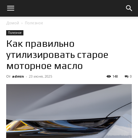
Домой
Полезное
Полезное
Как правильно
утилизировать старое
моторное масло
От
admin
-
23 июня, 2025
148
0