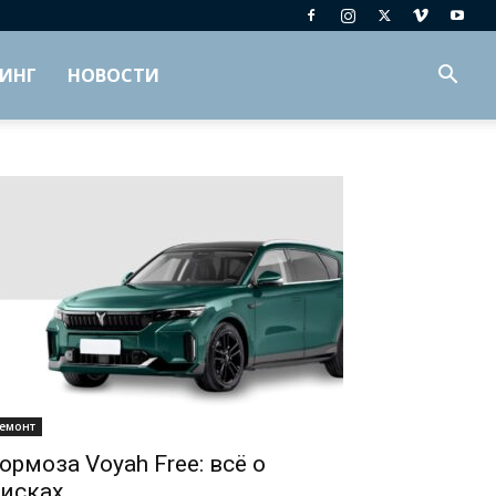
ИНГ
НОВОСТИ
емонт
ормоза Voyah Free: всё о
исках