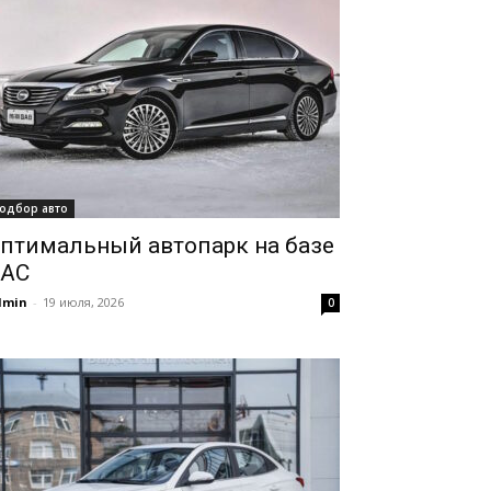
одбор авто
птимальный автопарк на базе
AC
dmin
-
19 июля, 2026
0