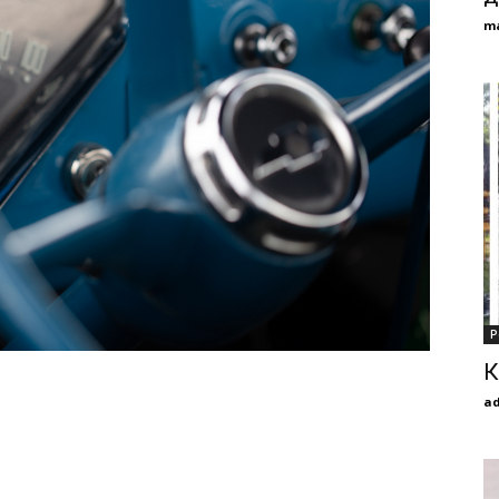
m
Р
К
a