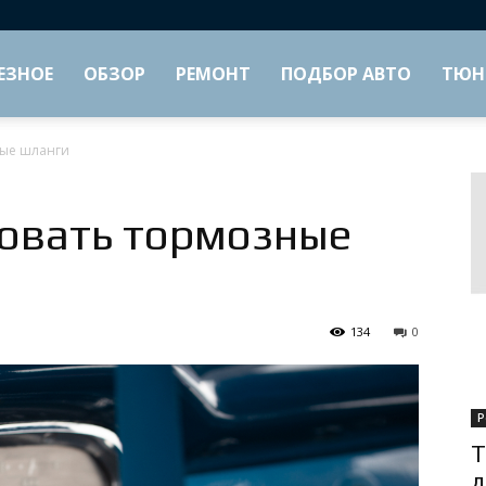
ЕЗНОЕ
ОБЗОР
РЕМОНТ
ПОДБОР АВТО
ТЮН
ные шланги
овать тормозные
134
0
Р
Т
д