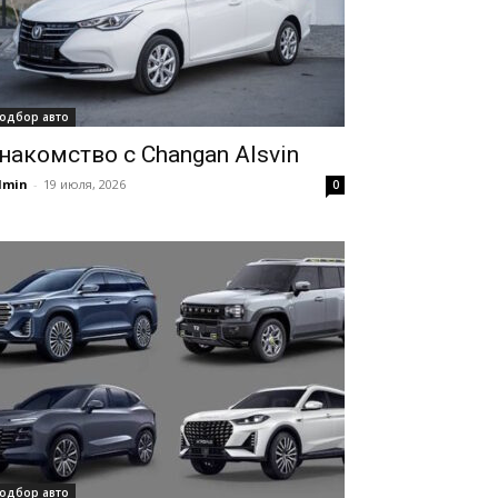
одбор авто
накомство с Changan Alsvin
dmin
-
19 июля, 2026
0
одбор авто