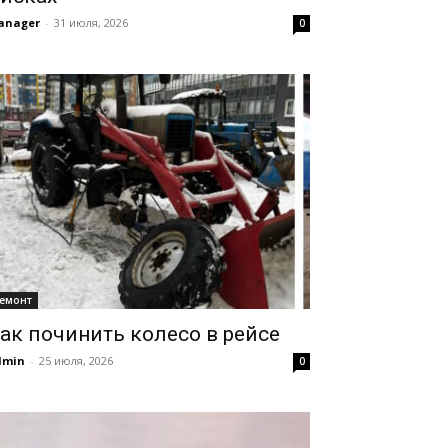
anager
-
31 июля, 2026
0
емонт
ак починить колесо в рейсе
dmin
-
25 июля, 2026
0