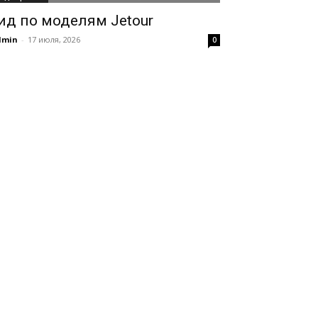
ид по моделям Jetour
dmin
-
17 июля, 2026
0