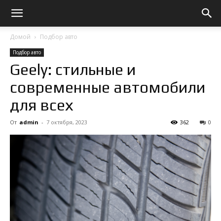
Домой
Подбор авто
Подбор авто
Geely: стильные и
современные автомобили
для всех
От
admin
-
7 октября, 2023
362
0