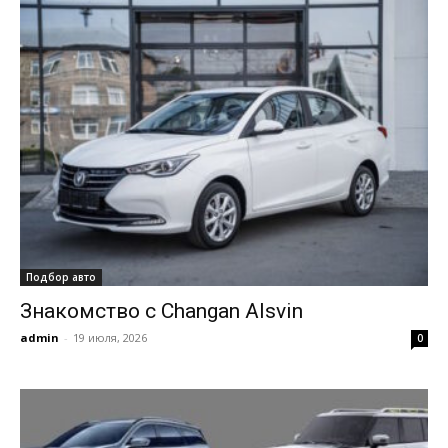
Подбор авто
Знакомство с Changan Alsvin
admin
-
19 июля, 2026
0