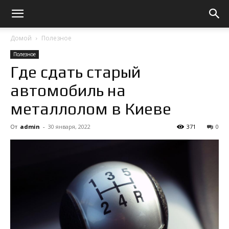
Домой
Полезное
Полезное
Где сдать старый
автомобиль на
металлолом в Киеве
От
admin
-
30 января, 2022
371
0