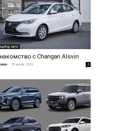
одбор авто
накомство с Changan Alsvin
dmin
-
19 июля, 2026
0