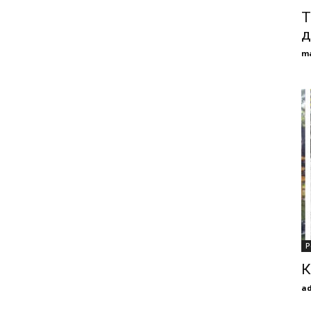
Т
д
m
Р
К
a