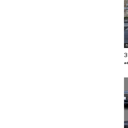
П
З
a