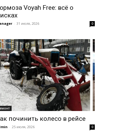
ормоза Voyah Free: всё о
исках
anager
-
31 июля, 2026
0
емонт
ак починить колесо в рейсе
dmin
-
25 июля, 2026
0