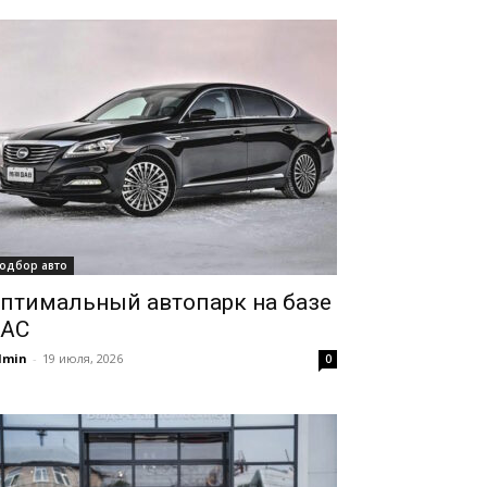
одбор авто
птимальный автопарк на базе
AC
dmin
-
19 июля, 2026
0