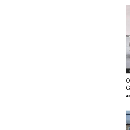
П
О
G
a