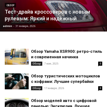
ОБЗОР
Тест-драйв кроссоверов с новым
рулевым: Яркий и надёжный
admin
-
31 января, 2026
Обзор Yamaha XSR900: ретро-стиль
и современная начинка
7 мая, 2025
Обзор
0
Обзор туристических мотоциклов
с кофрами: Лучшие супербайки
17 января, 2026
Обзор
0
Обзор моделей авто с цифровой
панелью: Эксклюзив, Лучшее