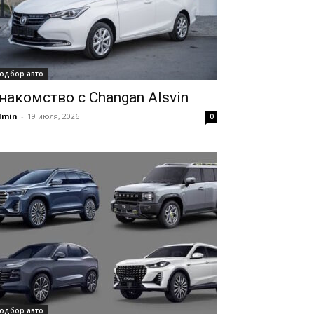
одбор авто
накомство с Changan Alsvin
dmin
-
19 июля, 2026
0
одбор авто