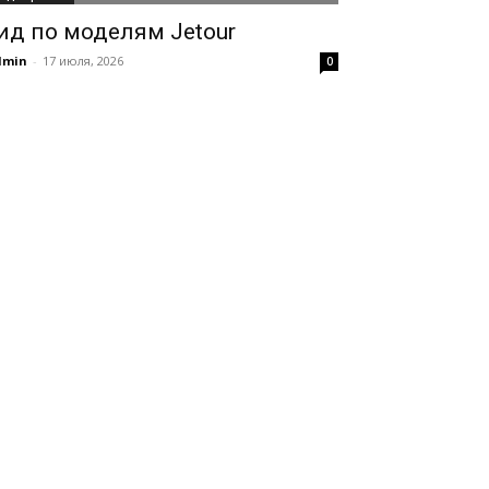
ид по моделям Jetour
dmin
-
17 июля, 2026
0