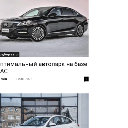
одбор авто
птимальный автопарк на базе
AC
dmin
-
19 июля, 2026
0