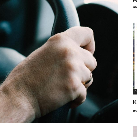
m
Р
К
a