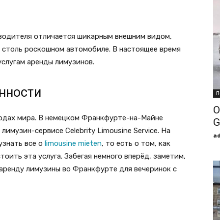
водителя отличается шикарным внешним видом,
а столь роскошном автомобиле. В настоящее время
услугам аренды лимузинов.
нности
П
О
одах мира. В немецком Франкфурте-на-Майне
G
имузин-сервисе Celebrity Limousine Service. На
a
узнать все о
limousine mieten
, то есть о том, как
тоить эта услуга. Забегая немного вперёд, заметим,
ет аренду лимузины во Франкфурте для вечеринок с