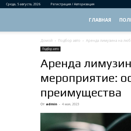
Среда, 5 августа, 2026
Регистрация / Авторизация
ГЛАВНАЯ
ПОЛ
Домой
Подбор авто
Аренда лимузина на люб
Подбор авто
Аренда лимузин
мероприятие: о
преимущества
От
admin
-
4 мая, 2023