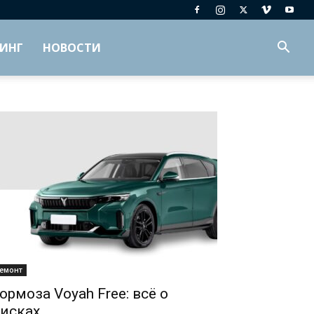
ИНГ
НОВОСТИ
емонт
ормоза Voyah Free: всё о
исках