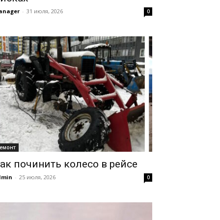
anager
-
31 июля, 2026
0
емонт
ак починить колесо в рейсе
dmin
-
25 июля, 2026
0