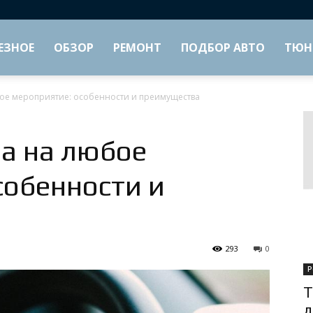
ЕЗНОЕ
ОБЗОР
РЕМОНТ
ПОДБОР АВТО
ТЮН
ое мероприятие: особенности и преимущества
а на любое
собенности и
293
0
Р
Т
д