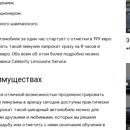
щением.
ционером.
ного шампанского.
П
омобиля за один час стартует с отметки в 199 евро
З
ять такой лимузин напрокат сразу на 8 часов и
a
 евро. Обо всём об этом более подробно можно
са Celebrity Limousine Service.
еимуществах
тся отличной возможностью продемонстрировать
ы лимузины в аренду сегодня доступны практически
прокат такой шикарный автомобиль можно для
ми друзьями и любимыми, которых вы решили
вадьбу или отметить с ними окончания обучения в
П